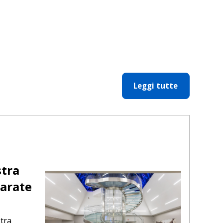
Leggi tutte
stra
arate
stra