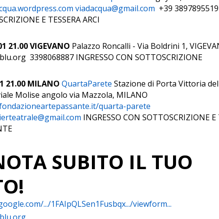
acqua.wordpress.com
viadacqua@gmail.com
+39 3897895519
CRIZIONE E TESSERA ARCI
01 21.00 VIGEVANO
Palazzo Roncalli - Via Boldrini 1, VIGEV
loblu.org 3398068887 INGRESSO CON SOTTOSCRIZIONE
1 21.00 MILANO
QuartaParete
Stazione di Porta Vittoria de
 viale Molise angolo via Mazzola, MILANO
fondazioneartepassante.it/quarta-parete
lierteatrale@gmail.com
INGRESSO CON SOTTOSCRIZIONE E 
NTE
OTA SUBITO IL TUO
TO!
.google.com/.../1FAIpQLSen1Fusbqx.../viewform...
blu.org