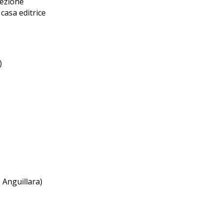
sezione
casa editrice
)
 Anguillara)