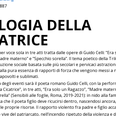
887
ILOGIA DELLA
ATRICE
r voce sola in tre atti tratta dalle opere di Guido Celli: "Era
dre materno" e "Specchio sorella". Il tema poetico della Tril
ituzione sociale basata sulle più secolari e pervicaci astrazion
a alla pura essenza di rapporti di forza che vengono messi a 
capovolti e sublimati.
 degli eventi sarà il poeta romano Guido Celli, con la perfo
la Cicatrice”, in tre atti, “Era solo un Ragazzo”, “Madre mater
ella” (Sensibili alle foglie, Roma, 2019-2021): in nido alla fa
ta che il poeta figlio deve ricucirsi dentro, nascendosi ancor
lle proprie risorse. Il rapporto violento fra padre e figlio acc
 vive del patriarcato, nell’incendio ripetuto della violenza e 