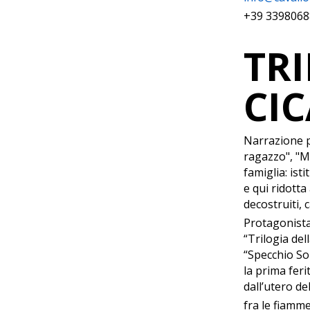
+39 3398068
TR
CIC
Narrazione pe
ragazzo", "Ma
famiglia: ist
e qui ridott
decostruiti, 
Protagonista
“Trilogia del
“Specchio Sor
la prima feri
dall’utero de
fra le fiamme