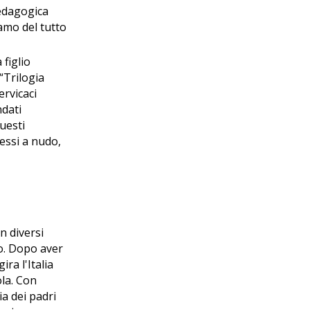
pedagogica
amo del tutto
 figlio
“Trilogia
ervicaci
ndati
uesti
messi a nudo,
n diversi
co. Dopo aver
ra l'Italia
ola. Con
a dei padri