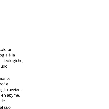
 solo un
ogia è la
i ideologiche,
nudo,
rmance
no” e
miglia avviene
a, en abyme,
ade
del suo