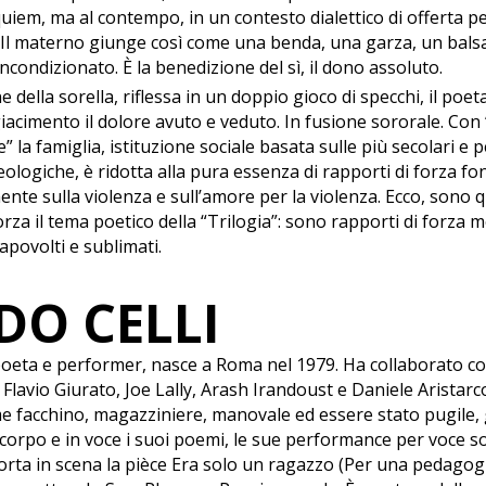
iem, ma al contempo, in un contesto dialettico di offerta 
. Il materno giunge così come una benda, una garza, un bals
ncondizionato. È la benedizione del sì, il dono assoluto.
 della sorella, riflessa in un doppio gioco di specchi, il poeta
iacimento il dolore avuto e veduto. In fusione sororale. Con 
ce” la famiglia, istituzione sociale basata sulle più secolari e p
eologiche, è ridotta alla pura essenza di rapporti di forza fo
ente sulla violenza e sull’amore per la violenza. Ecco, sono q
orza il tema poetico della “Trilogia”: sono rapporti di forza 
capovolti e sublimati.
DO CELLI
 poeta e performer, nasce a Roma nel 1979. Ha collaborato co
ui Flavio Giurato, Joe Lally, Arash Irandoust e Daniele Aristar
e facchino, magazziniere, manovale ed essere stato pugile, gi
corpo e in voce i suoi poemi, le sue performance per voce s
porta in scena la pièce Era solo un ragazzo (Per una pedagogi