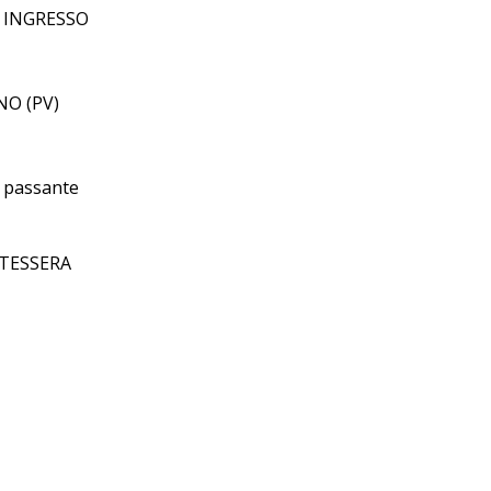
 INGRESSO
ANO (PV)
l passante
TESSERA