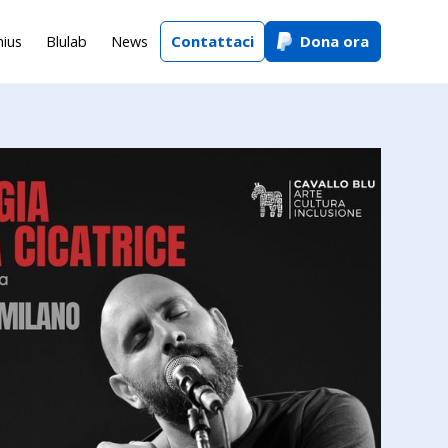
Contattaci
Dona ora
nius
Blulab
News