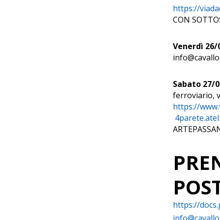
https://viad
CON SOTTOS
Venerdì 26/
info@caval
Sabato 27/0
ferroviario,
https://www.
4parete.ate
ARTEPASSA
PREN
POS
https://docs
info@cavallo