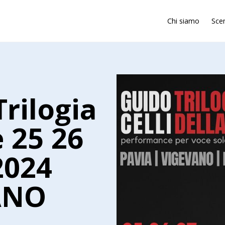
Chi siamo
Sce
rilogia
e 25 26
2024
ANO