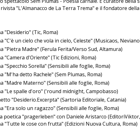
lo spettacolo Sem Plumas - Poesia carnale. È curatore della 
 rivista "L'Almanacco de La Terra Trema" e il fondatore della 
ma "Desiderio" (Tic, Roma)
a "C'è un cielo che vola in cielo, Celeste" (Musicaos, Neviano
ma "Pietra Madre" (Ferula Ferita/Verso Sud, Altamura)
ma "Camera d'Oriente" (Tic Edizioni, Roma)
a "Specchio Sorella" (Sensibili alle foglie, Roma)
ma "M'ha detto Rachele" (Sem Plumas, Roma)
ma "Madre Materno" (Sensibili alle foglie, Roma)
ma "Le spalle d'oro" ('round midnight, Campobasso)
etto "Desiderio.Excerpta" (Sartoria Editoriale, Catania)
a "Era solo un ragazzo" (Sensibili alle foglie, Roma)
a poetica "pragerleben" con Daniele Aristarco (EditoriViktor,
ma "Tutte le cose con frutta" (Edizioni Nuova Cultura, Roma)