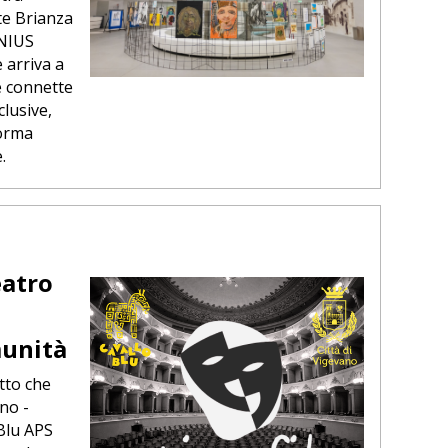
te Brianza
ENIUS
 arriva a
e connette
clusive,
orma
.
eatro
munità
tto che
no -
Blu APS