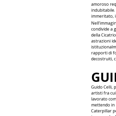
amoroso requ
indubitabile
immeritato, i
Nell’immagine
condivide a g
della Cicatri
astrazioni id
istituzionalm
rapporti di f
decostruiti, 
GUI
Guido Celli,
artisti fra c
lavorato com
mettendo in 
Caterpillar 