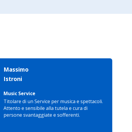
Massimo
Istroni
Music Service
Titolare di un Service per musica e spettacoli.
Attento e sensibile alla tutela e cura di
persone svantaggiate e sofferenti.