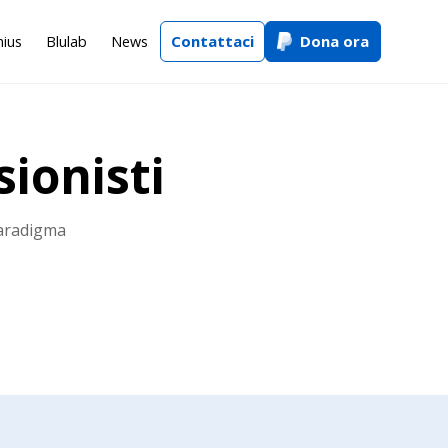
Contattaci
Dona ora
nius
Blulab
News
ionisti
paradigma