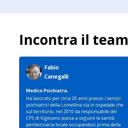
Incontra il tea
Fabio
Canegalli
Medico Psichiatra.
Ha lavorato per circa 20 anni presso i servizi
psichiatrici della Lomellina sia in ospedale che
sul territorio, nel 2010 da responsabile del
CPS di Vigevano passa a seguire la sanità
penitenziaria locale occupandosi prima della