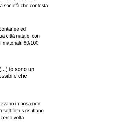
la società che contesta
i spontanee ed
ua città natale, con
ri materiali: 80/100
...) io sono un
ossibile che
ettevano in posa non
 soft-focus risultano
icerca volta