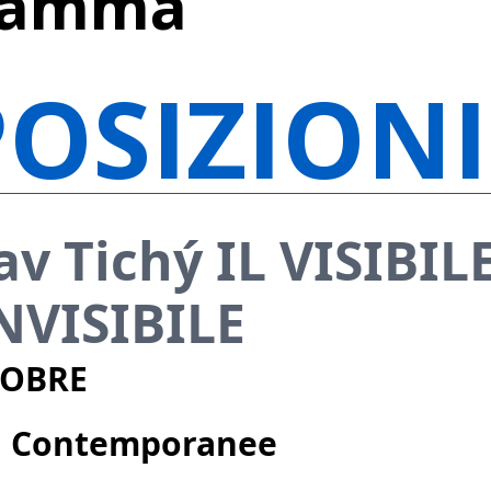
ramma
POSIZIONI
av Tichý IL VISIBIL
NVISIBILE
TOBRE
ti Contemporanee