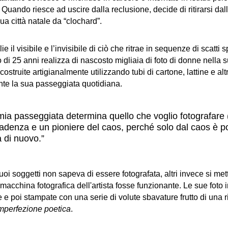
Quando riesce ad uscire dalla reclusione, decide di ritirarsi dal
ua città natale da “clochard”.
ie il visibile e l’invisibile di ciò che ritrae in sequenze di scatt
o di 25 anni realizza di nascosto migliaia di foto di donne nella s
ostruite artigianalmente utilizzando tubi di cartone, lattine e alt
ante la sua passeggiata quotidiana.
mia passeggiata determina quello che voglio fotografare (
cadenza e un pioniere del caos, perché solo dal caos è p
 di nuovo.”
uoi soggetti non sapeva di essere fotografata, altri invece si m
cchina fotografica dell'artista fosse funzionante. Le sue foto in
e poi stampate con una serie di volute sbavature frutto di una r
mperfezione poetica
.