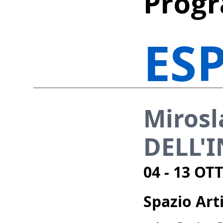
Prog
ES
Mirosl
DELL'I
04 - 13 OT
Spazio Ar