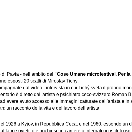
 di Pavia - nell’ambito del
“Cose Umane microfestival. Per la 
nno esposti 20 scatti di Miroslav Tichý.
pagnate dal video - intervista in cui Tichý svela il proprio mond
entario è diretto dall'artista e psichiatra ceco-svizzero Roman
d avere avuto accesso alle immagini catturate dall’artista e in 
 un racconto della vita e del lavoro dell’artista.
el 1926 a Kyjov, in Repubblica Ceca, e nel 1960, essendo un d
alitario sovietico e rinchiuso in carcere o internato in istituti psic