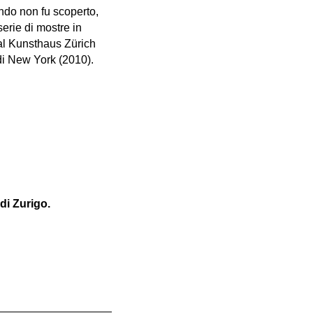
ando non fu scoperto,
erie di mostre in
 al Kunsthaus Zürich
di New York (2010).
di Zurigo.