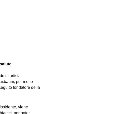
salute
o di artista
 Buxbaum, per molto
seguito fondatore della
issidente, viene
hiatrici, per poter